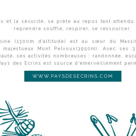
ix et la sécurité, se prête au repos tant attend
reprendre souffle, respirer, se ressourcer.
toine (1300m d’altitude) est au cœur du Mass
u majestueux Mont Pelvoux(3950m). Avec ses 3
eauté, ses activités nombreuses : randonnée, escal
Pays des Ecrins est source d’émerveillement per
WWW.PAYSDESECRINS.COM