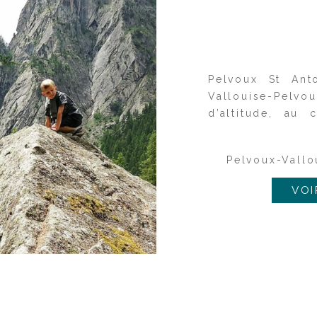
Pelvoux St An
Vallouise-Pelv
d’altitude, a
Pelvoux-Vallou
VOI