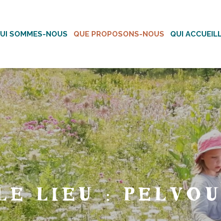
UI SOMMES-NOUS
QUE PROPOSONS-NOUS
QUI ACCUEI
L
E
L
I
E
U
:
P
E
L
V
O