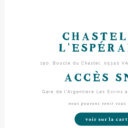
C
H
A
S
T
E
L
'
E
S
P
É
R
A
190, Boucle du Chastel, 05340 
ACCÈS S
Gare de l’Argentiere Les Ecrins
nous pouvons venir vous
voir sur la car