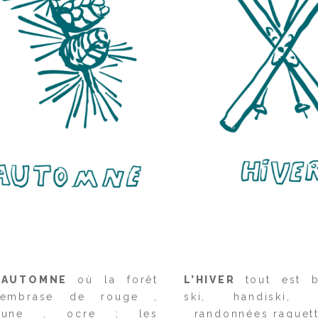
’AUTOMNE
où la forêt
L’HIVER
tout est b
’embrase de rouge ,
ski, handiski, l
aune , ocre ; les
randonnées raquet