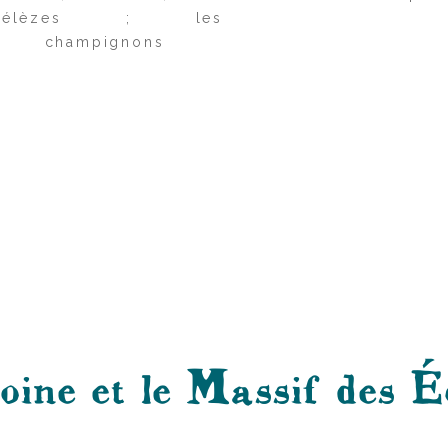
mélèzes ; les
champignons
ine et le Massif des É