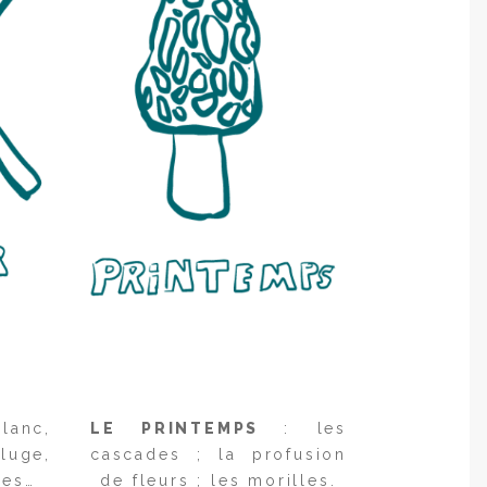
lanc,
LE PRINTEMPS
: les
uge,
cascades ; la profusion
tes…
de fleurs ; les morilles.