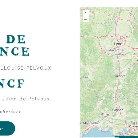
+
–
L
D
E
N
C
E
VALLOUISE-PELVOUX
NCF
 à 20mn de Pelvoux
 chercher
te